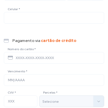
Celular
*
Pagamento via
cartão de crédito
Número do cartão
*
Vencimento
*
obrigatório
CVV
*
Parcelas
*
Selecione