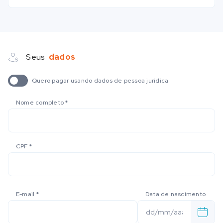
Seus
dados
Quero pagar usando dados de pessoa jurídica
Nome completo
*
CPF
*
E-mail
*
Data de nascimento