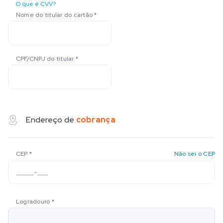
O que é CVV?
Nome do titular do cartão
*
CPF/CNPJ do titular
*
Endereço de
cobrança
CEP
*
Não sei o CEP
Logradouro
*