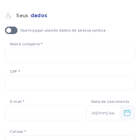
Seus
dados
Quero pagar usando dados de pessoa jurídica
Nome completo
*
CPF
*
E-mail
*
Data de nascimento
Celular
*