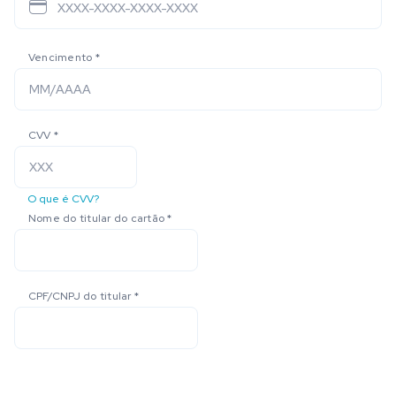
Vencimento
*
CVV
*
O que é CVV?
Nome do titular do cartão
*
CPF/CNPJ do titular
*