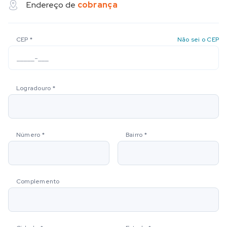
Endereço de
cobrança
CEP
*
Não sei o CEP
Logradouro
*
Número
*
Bairro
*
Complemento