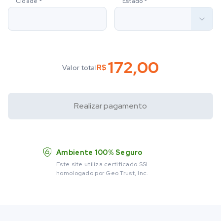
obrigatório
Cidade
*
Estado
*
172,00
Valor total
R$
Realizar pagamento
Ambiente 100% Seguro
Este site utiliza certificado SSL
homologado por Geo Trust, Inc.