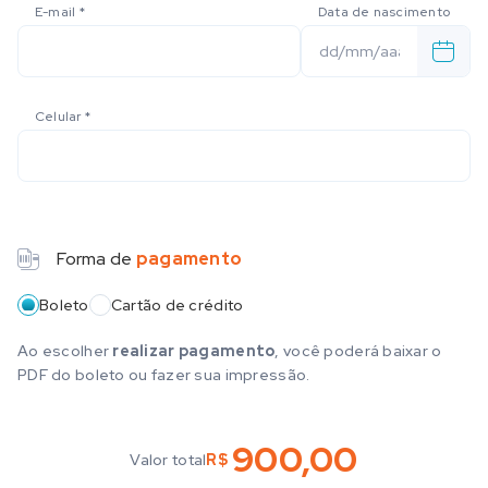
E-mail
*
Data de nascimento
Celular
*
Forma de
pagamento
Método de pagamento
Boleto
Cartão de crédito
Ao escolher
realizar pagamento
, você poderá baixar o
PDF do boleto ou fazer sua impressão.
900,00
Valor total
R$