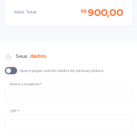
900,00
R$
Valor Total
Seus
dados
Quero pagar usando dados de pessoa jurídica
Nome completo
*
CPF
*